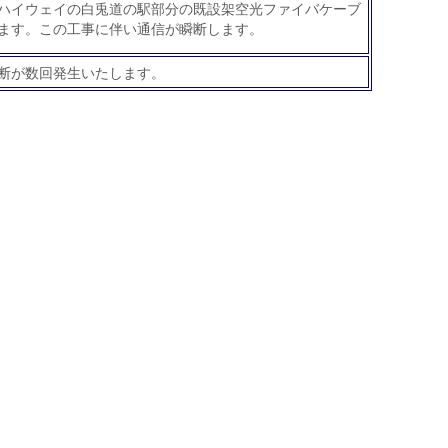
ハイウェイの白兎道の駅部分の既設架空光ファイバケーブ
ます。この工事に伴い通信が瞬断します。
断が数回発生いたします。