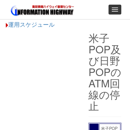
Toggle
navigati
運用スケジュール
米子
POP及
び日野
POPの
ATM回
線の停
止
米子POP