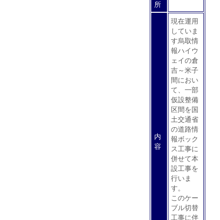
所
現在運用
していま
す烏取情
報ハイウ
ェイの倉
吉～米子
間におい
て、一部
仮設整備
区間を国
土交通省
の道路情
内
報ボック
容
ス工事に
併せて本
設工事を
行いま
す。
このケー
ブル切替
工事に伴