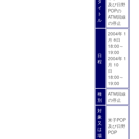
タ
及び日野
イ
POPの
ト
ATM回線
ル
の停止
2004年 1
月 8日
18:00～
19:00
日
2004年 1
程
月 10
日
18:00～
19:00
種
ATM回線
別
の停止
対
象
米子POP
又
及び日野
は
POP
場