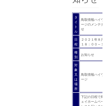
タ
鳥取情報ハイウ
イ
ージのメンテナ
ト
せ
ル
日
２０２１年８月
程
１８：００～１
種
お知らせ
別
対
象
又
鳥取情報ハイウ
は
ージ
場
所
下記の日程で鳥
ェイホームペー