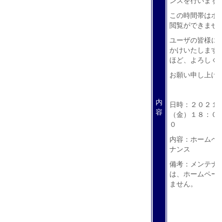
ンスを行います
この時間帯はホ
閲覧ができませ
ユーザの皆様に
かけいたします
ほど、よろしく
お願い申し上げ
内
日時：２０２１
容
（金）１８：０
０
内容：ホームペ
ナンス
備考：メンテナ
は、ホームペー
ません。