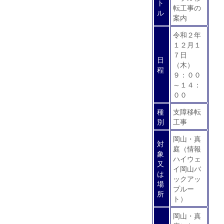
ト
転工事の
ル
案内
令和２年
１２月１
７日
日
（木）
程
９：００
～１４：
００
種
支障移転
別
工事
岡山・真
対
庭（情報
象
ハイウェ
又
イ岡山バ
は
ックアッ
場
プルー
所
ト）
岡山・真