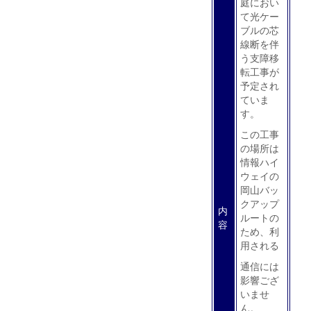
庭におい
て光ケー
ブルの芯
線断を伴
う支障移
転工事が
予定され
ていま
す。
この工事
の場所は
情報ハイ
ウェイの
岡山バッ
クアップ
内
ルートの
容
ため、利
用される
通信には
影響ござ
いませ
ん。