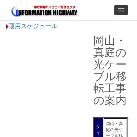
Toggle
navigati
運用スケジュール
岡山・
真庭の
光ケー
ブル移
転工事
の案内
岡山・真
タ
庭の光ケ
イ
ーブル移