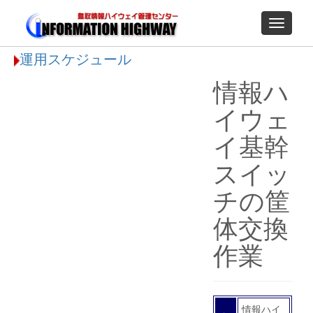
Toggle
navigati
運用スケジュール
情報ハ
イウェ
イ基幹
スイッ
チの筐
体交換
作業
情報ハイ