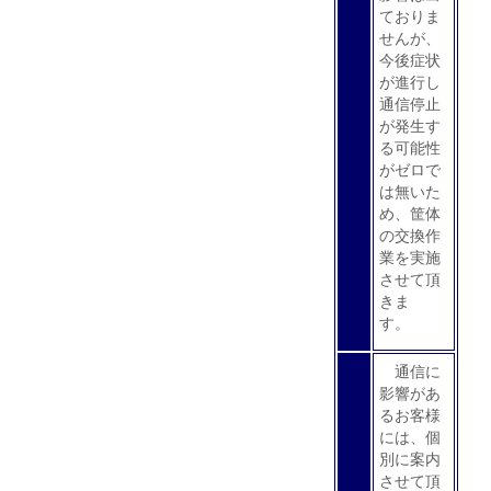
ておりま
せんが、
今後症状
が進行し
通信停止
が発生す
る可能性
がゼロで
は無いた
め、筐体
の交換作
業を実施
させて頂
きま
す。
通信に
影響があ
るお客様
には、個
別に案内
させて頂