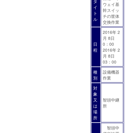
タ
ウェイ基
イ
幹スイッ
ト
チの筐体
ル
交換作業
2016年 2
月 8日
日
0：00
程
2016年 2
月 8日
03：00
種
設備機器
別
作業
対
象
又
智頭中継
は
所
場
所
智頭中