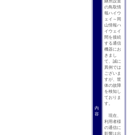
継所設置
の鳥取情
報ハイウ
ェイ～岡
山情報ハ
イウェイ
間を接続
する通信
機器にお
きまし
て、誠に
異例では
ございま
すが、筐
体の故障
を検知し
ておりま
す。
内
容
現在、
利用者様
の通信に
影響は出